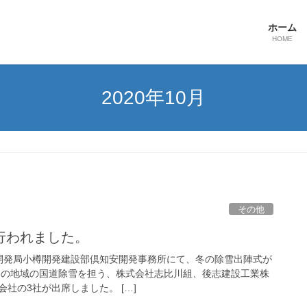
ホーム
HOME
2020年10月
その他
行われました。
海道開発局小樽開発建設部倶知安開発事務所にて、冬の除雪出陣式が
この地域の国道除雪を担う、株式会社志比川組、後志建設工業株
社の3社が出席しました。 […]