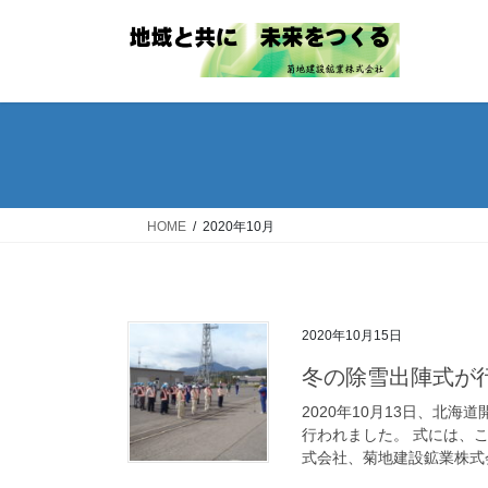
コ
ナ
ン
ビ
テ
ゲ
ン
ー
ツ
シ
へ
ョ
ス
ン
キ
に
ッ
移
HOME
2020年10月
プ
動
2020年10月15日
冬の除雪出陣式が
2020年10月13日、北
行われました。 式には、
式会社、菊地建設鉱業株式会