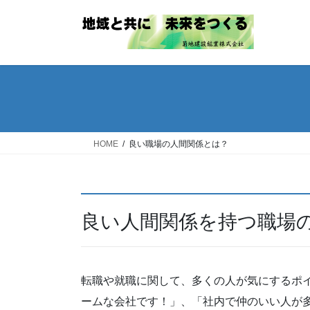
コ
ナ
ン
ビ
テ
ゲ
ン
ー
ツ
シ
へ
ョ
ス
ン
キ
に
ッ
移
HOME
良い職場の人間関係とは？
プ
動
良い人間関係を持つ職場
転職や就職に関して、多くの人が気にするポ
ームな会社です！」、「社内で仲のいい人が